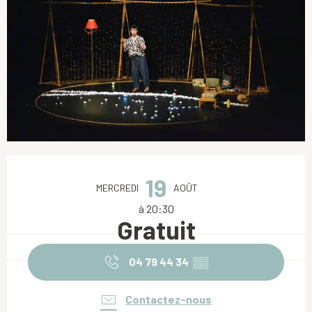
Ouverture et coordonnées
19
MERCREDI
AOÛT
à 20:30
Gratuit
04 79 44 34
▒▒
Contactez-nous