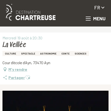
FR
MENU
Aller
Accueil
La Veillée
au
contenu
principal
Mercredi 19 août à 20:30
La Veillée
CULTURE
SPECTACLE
ASTRONOMIE
CONTE
SCIENCES
Cour d’école d’Ayn, 73470 Ayn
M'y rendre
Ajouter aux favoris
Partager