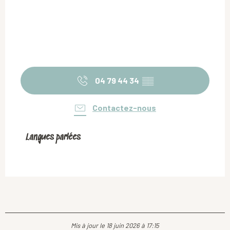
04 79 44 34
▒▒
Contactez-nous
Langues parlées
Langues parlées
Mis à jour le 18 juin 2026 à 17:15