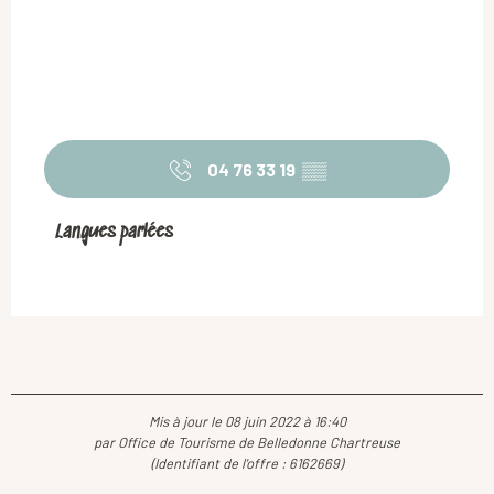
04 76 33 19
▒▒
Langues parlées
Langues parlées
Mis à jour le 08 juin 2022 à 16:40
par Office de Tourisme de Belledonne Chartreuse
(Identifiant de l'offre :
6162669
)