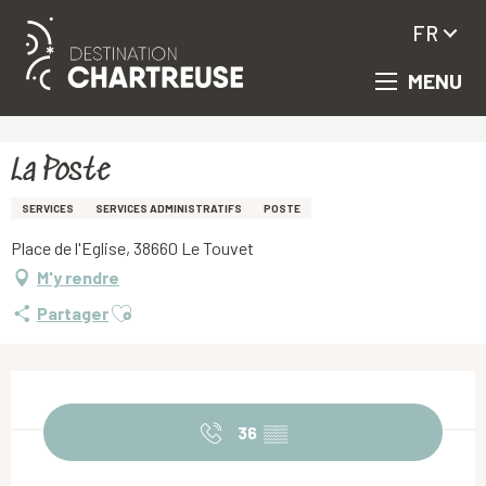
FR
MENU
Aller
Accueil
La Poste
au
contenu
principal
La Poste
SERVICES
SERVICES ADMINISTRATIFS
POSTE
Place de l'Eglise, 38660 Le Touvet
M'y rendre
Ajouter aux favoris
Partager
Ouverture et coordonnées
36
▒▒