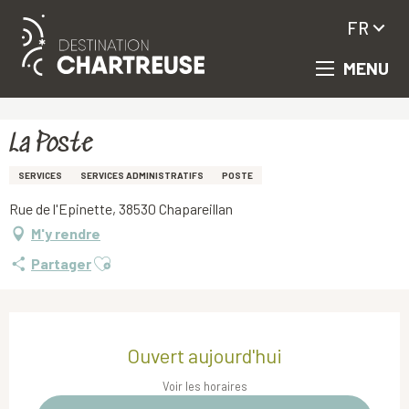
FR
MENU
Aller
Accueil
La Poste
au
contenu
principal
La Poste
SERVICES
SERVICES ADMINISTRATIFS
POSTE
Rue de l'Epinette, 38530 Chapareillan
M'y rendre
Ajouter aux favoris
Partager
Ouverture et coordonnées
Ouvert aujourd'hui
Voir les horaires