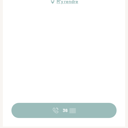
M'y rendre
36
▒▒