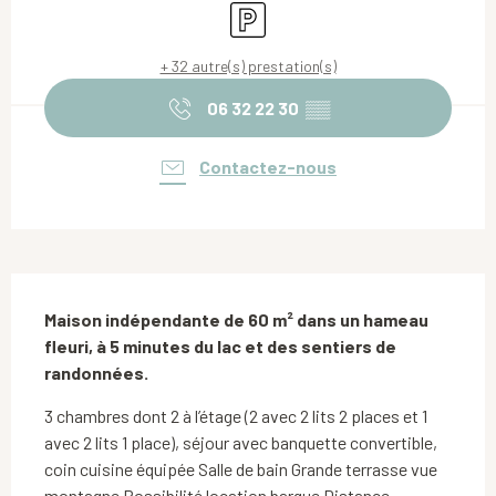
Parking
+ 32 autre(s) prestation(s)
06 32 22 30
▒▒
Contactez-nous
Description
Maison indépendante de 60 m² dans un hameau 
fleuri, à 5 minutes du lac et des sentiers de 
randonnées.
3 chambres dont 2 à l’étage (2 avec 2 lits 2 places et 1 
avec 2 lits 1 place), séjour avec banquette convertible, 
coin cuisine équipée Salle de bain Grande terrasse vue 
montagne Possibilité location barque Distance 