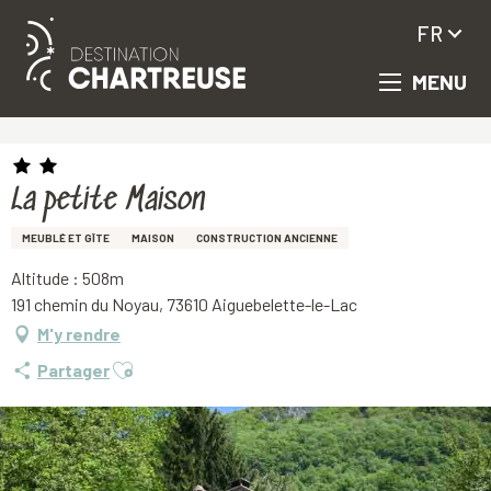
FR
MENU
Aller
Accueil
La petite Maison
au
contenu
principal
La petite Maison
MEUBLÉ ET GÎTE
MAISON
CONSTRUCTION ANCIENNE
Altitude : 508m
191 chemin du Noyau, 73610 Aiguebelette-le-Lac
M'y rendre
Ajouter aux favoris
Partager