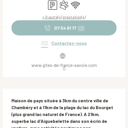
Parking
Animaux acceptés
WiFi
+ 9 autre(s) prestation(s)
07 54 81 17
▒▒
Contactez-nous
www.gites-de-france-savoie.com
Description
Maison de pays située à 3km du centre ville de 
Chambéry et à 11km de la plage du lac du Bourget 
(plus grand lac naturel de France). A 21km, 
superbe lac d'Aiguebelette dans son écrin de 
verdure, avec activités nautiques non 