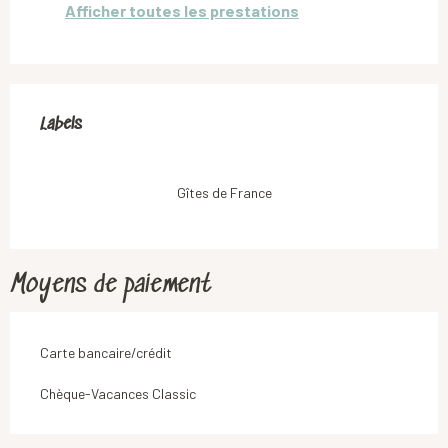
Afficher toutes les prestations
Offres de prestations
Labels
Labels
Gîtes de France
Moyens de paiement
Carte bancaire/crédit
Chèque-Vacances Classic