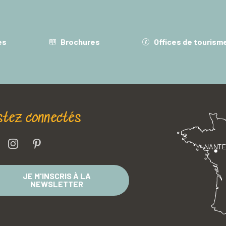
es
Brochures
Offices de tourism
stez connectés
NANT
JE M'INSCRIS À LA
NEWSLETTER