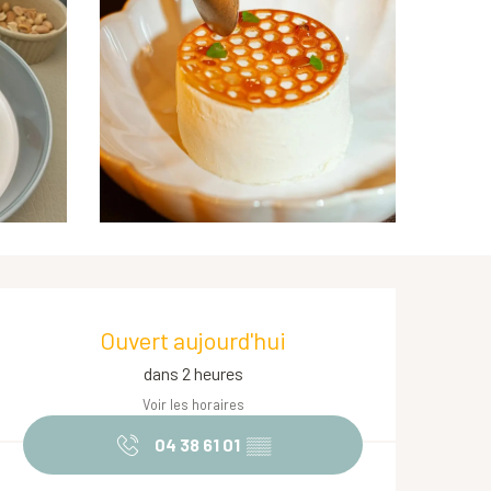
Ouverture et coordonnées
Ouvert aujourd'hui
dans 2 heures
Voir les horaires
04 38 61 01
▒▒