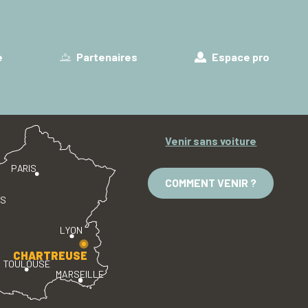
e
Partenaires
Espace pro
Venir sans voiture
PARIS
COMMENT VENIR ?
ES
LYON
CHARTREUSE
TOULOUSE
MARSEILLE