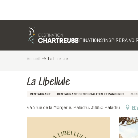
Aller
au
contenu
LA DESTINATION
S'INSPIRER
A VOIR
principal
Accueil
La Libellule
La Libellule
RESTAURANT
RESTAURANT DE SPÉCIALITÉS ÉTRANGÈRES
CUIS
443 rue de la Morgerie, Paladru, 38850 Paladru
M'