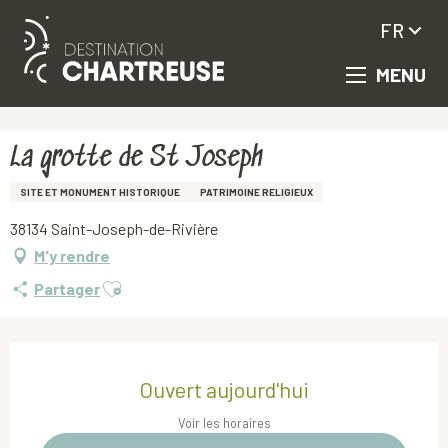
FR
MENU
Aller
Accueil
La grotte de St Joseph
au
contenu
principal
La grotte de St Joseph
SITE ET MONUMENT HISTORIQUE
PATRIMOINE RELIGIEUX
38134 Saint-Joseph-de-Rivière
M'y rendre
Ajouter aux favoris
Partager
Ouverture et coordonnées
Ouvert aujourd'hui
Voir les horaires