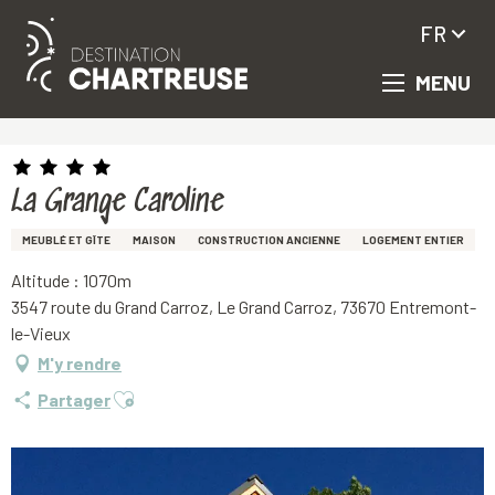
FR
MENU
Aller
Accueil
La Grange Caroline
au
contenu
principal
La Grange Caroline
MEUBLÉ ET GÎTE
MAISON
CONSTRUCTION ANCIENNE
LOGEMENT ENTIER
Altitude : 1070m
3547 route du Grand Carroz, Le Grand Carroz, 73670 Entremont-
le-Vieux
M'y rendre
Ajouter aux favoris
Partager