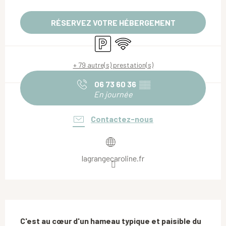
Ouverture et coordonnées
RÉSERVEZ VOTRE HÉBERGEMENT
Parking
WiFi
+ 79 autre(s) prestation(s)
06 73 60 36
▒▒
En journée
Contactez-nous
lagrangecaroline.fr
Description
C'est au cœur d'un hameau typique et paisible du 