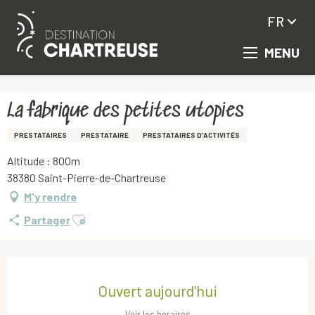
FR
MENU
Aller
Accueil
La fabrique des petites utopies
au
contenu
principal
La fabrique des petites utopies
PRESTATAIRES
PRESTATAIRE
PRESTATAIRES D'ACTIVITÉS
Altitude : 800m
38380 Saint-Pierre-de-Chartreuse
M'y rendre
Ajouter aux favoris
Partager
Ouverture et coordonnées
Ouvert aujourd'hui
Voir les horaires