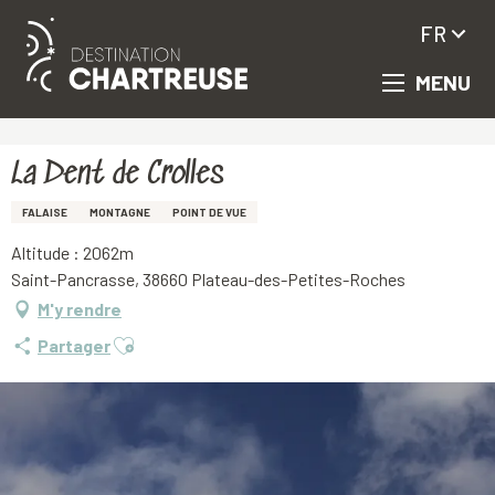
FR
MENU
Aller
Accueil
La Dent de Crolles
au
contenu
principal
La Dent de Crolles
FALAISE
MONTAGNE
POINT DE VUE
Altitude : 2062m
Saint-Pancrasse, 38660 Plateau-des-Petites-Roches
M'y rendre
Ajouter aux favoris
Partager