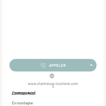
APPELER
www.chartreuse-tourisme.com
Environnement
Environnement
En montagne