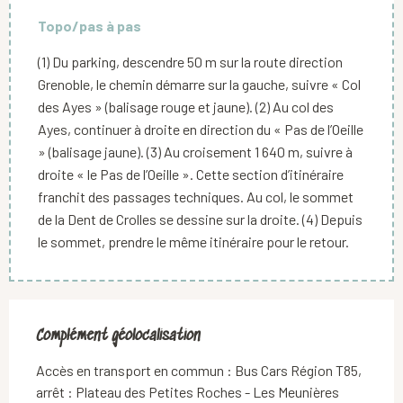
Topo/pas à pas
(1) Du parking, descendre 50 m sur la route direction
Grenoble, le chemin démarre sur la gauche, suivre « Col
des Ayes » (balisage rouge et jaune). (2) Au col des
Ayes, continuer à droite en direction du « Pas de l’Oeille
» (balisage jaune). (3) Au croisement 1 640 m, suivre à
droite « le Pas de l’Oeille ». Cette section d’itinéraire
franchit des passages techniques. Au col, le sommet
de la Dent de Crolles se dessine sur la droite. (4) Depuis
le sommet, prendre le même itinéraire pour le retour.
Complément géolocalisation
Complément géolocalisation
Accès en transport en commun : Bus Cars Région T85, 
arrêt : Plateau des Petites Roches - Les Meunières 