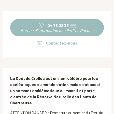
Ouverture et coordonnées
04 76 08 33
▒▒
Bureau d'Information des Petites Roches
Contactez-nous
Description
La Dent de Crolles est un nom célèbre pour les 
spéléologues du monde entier, mais c'est aussi 
un sommet emblématique du massif et porte 
d'entrée de la Réserve Naturelle des Hauts de 
Chartreuse.
ATTENTION DANGER : Fermeture du sentier du Trou du 