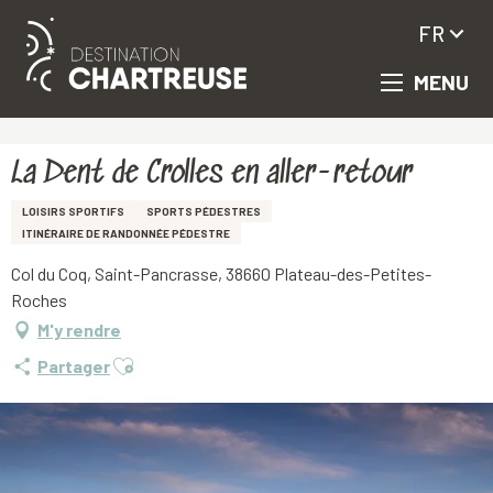
FR
MENU
Aller
Accueil
La Dent de Crolles en aller-retour
au
contenu
principal
La Dent de Crolles en aller-retour
LOISIRS SPORTIFS
SPORTS PÉDESTRES
ITINÉRAIRE DE RANDONNÉE PÉDESTRE
Col du Coq, Saint-Pancrasse, 38660 Plateau-des-Petites-
Roches
M'y rendre
Ajouter aux favoris
Partager