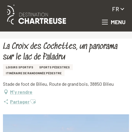
FR
MENU
Aller
Accueil
La Croix des Cochettes, un panorama sur le lac de Paladru
au
contenu
principal
La Croix des Cochettes, un panorama
sur le lac de Paladru
LOISIRS SPORTIFS
SPORTS PÉDESTRES
ITINÉRAIRE DE RANDONNÉE PÉDESTRE
Stade de foot de Bilieu, Route de grand bois, 38850 Bilieu
M'y rendre
Ajouter aux favoris
Partager