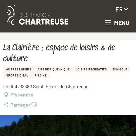
FR
MENU
Aller
Accueil
La Clairière : espace de loisirs & de culture
au
contenu
principal
La Clairière : espace de loisirs & de
culture
AUTRES LOISIRS
AIRE DE PIQUE-NIQUE
LOISIRS RÉCRÉATIFS
MINIGOLF
SPORTS D'EAU
PISCINE
La Diat, 38380 Saint-Pierre-de-Chartreuse
M'y rendre
Ajouter aux favoris
Partager