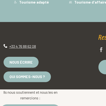
Tourisme adapté
Tourisme d'affair
Re
+33 4 76 88 62 08
NOUS ÉCRIRE
QUI SOMMES-NOUS ?
Ils nous soutiennent et nous les en
remercions :