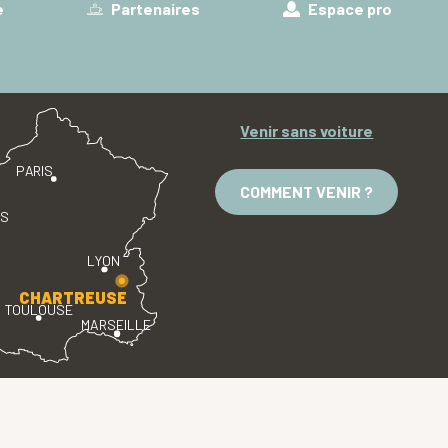
e
Partenaires
Espace pro
Venir sans voiture
PARIS
COMMENT VENIR ?
ES
LYON
CHARTREUSE
TOULOUSE
MARSEILLE