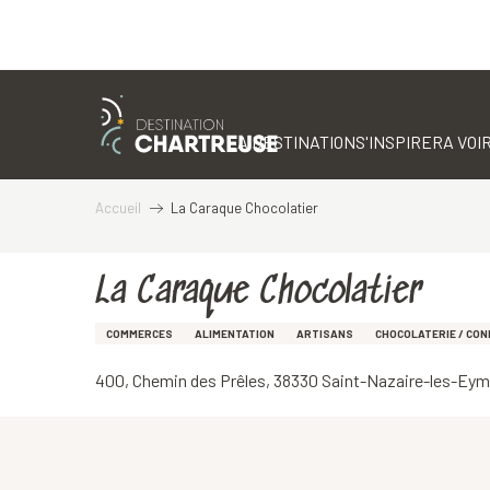
Aller
au
contenu
LA DESTINATION
S'INSPIRER
A VOIR
principal
Accueil
La Caraque Chocolatier
La Caraque Chocolatier
COMMERCES
ALIMENTATION
ARTISANS
CHOCOLATERIE / CON
400, Chemin des Prêles, 38330 Saint-Nazaire-les-Ey