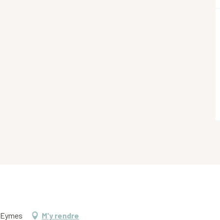
s-Eymes
M'y rendre