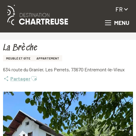
FR
MENU
Aller
Accueil
La Brèche
au
contenu
principal
La Brèche
MEUBLÉ ET GÎTE
APPARTEMENT
634 route du Granier, Les Perrets, 73670 Entremont-le-Vieux
Ajouter aux favoris
Partager