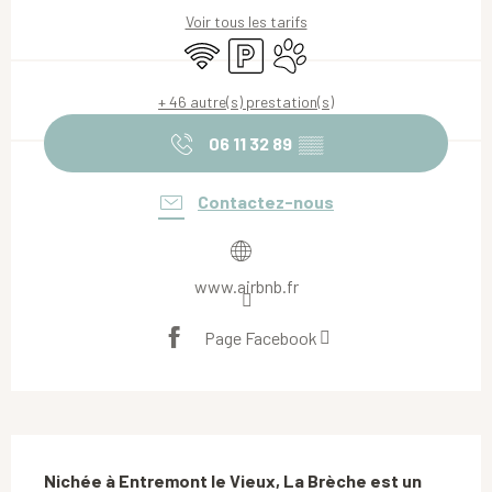
Voir tous les tarifs
WiFi
Parking
Animaux acceptés
+ 46 autre(s) prestation(s)
06 11 32 89
▒▒
Contactez-nous
www.airbnb.fr
Page Facebook
Description
Nichée à Entremont le Vieux, La Brèche est un 