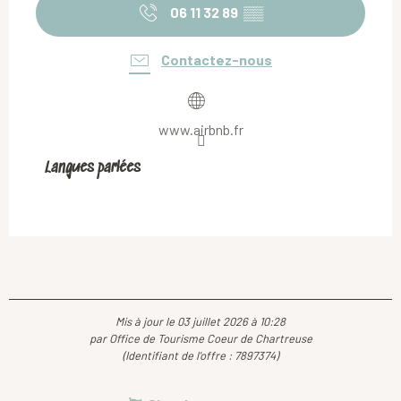
06 11 32 89
▒▒
Contactez-nous
www.airbnb.fr
Langues parlées
Langues parlées
Mis à jour le 03 juillet 2026 à 10:28
par Office de Tourisme Coeur de Chartreuse
(Identifiant de l'offre :
7897374
)