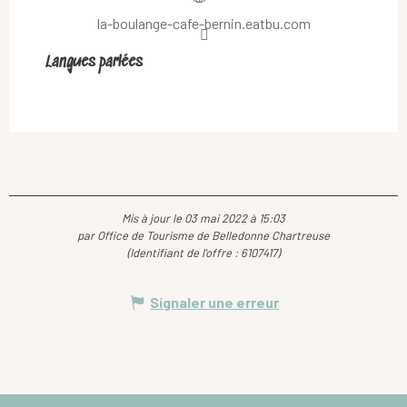
la-boulange-cafe-bernin.eatbu.com
Langues parlées
Langues parlées
Mis à jour le 03 mai 2022 à 15:03
par Office de Tourisme de Belledonne Chartreuse
(Identifiant de l'offre :
6107417
)
Signaler une erreur