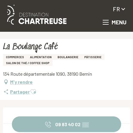
FR
MENU
Aller
Accueil
La Boulange Café
au
contenu
principal
La Boulange Café
COMMERCES
ALIMENTATION
BOULANGERIE
PÂTISSERIE
SALON DE THÉ / COFFEE SHOP
134 Route départementale 1090, 38190 Bernin
M'y rendre
Ajouter aux favoris
Partager
Ouverture et coordonnées
09 83 40 02
▒▒