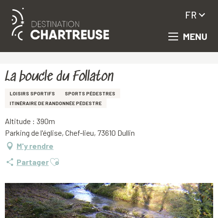
FR
MENU
Aller
Accueil
La boucle du Follaton
au
contenu
principal
La boucle du Follaton
LOISIRS SPORTIFS
SPORTS PÉDESTRES
ITINÉRAIRE DE RANDONNÉE PÉDESTRE
Altitude : 390m
Parking de l'église, Chef-lieu, 73610 Dullin
M'y rendre
Ajouter aux favoris
Partager