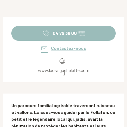
Ouverture et coordonnées
04 79 36 00
▒▒
Contactez-nous
www.lac-aiguebelette.com
Description
Un parcours familial agréable traversant ruisseau 
et vallons. Laissez-vous guider par le Follaton, ce 
petit être légendaire local qui, jadis, avait la 
réputation de protéger les habitants et leurs 