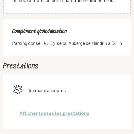
Guiers. Compter un petit quart d’heure aller et retour.
Complément géolocalisation
Complément géolocalisation
Parking conseillé : Eglise ou Auberge de Mandrin à Dullin
Prestations
Animaux acceptés
Afficher toutes les prestations