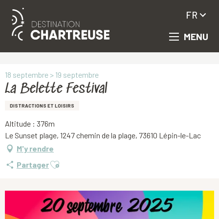
FR
MENU
Aller
Accueil
La Belette Festival
au
contenu
principal
18 septembre > 19 septembre
La Belette Festival
DISTRACTIONS ET LOISIRS
Altitude : 376m
Le Sunset plage, 1247 chemin de la plage, 73610 Lépin-le-Lac
M'y rendre
Ajouter aux favoris
Partager