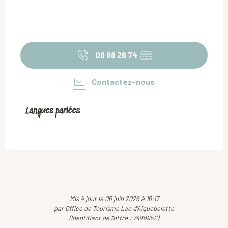
06 68 26 74
▒▒
Contactez-nous
Langues parlées
Langues parlées
Mis à jour le 06 juin 2026 à 16:17
par Office de Tourisme Lac d'Aiguebelette
(Identifiant de l'offre :
7499952
)