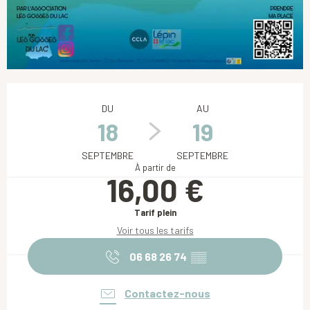
Ouverture et coordonnées
DU
AU
18
19
SEPTEMBRE
SEPTEMBRE
À partir de
16,00 €
Tarif plein
Voir tous les tarifs
06 68 26 74
▒▒
Contactez-nous