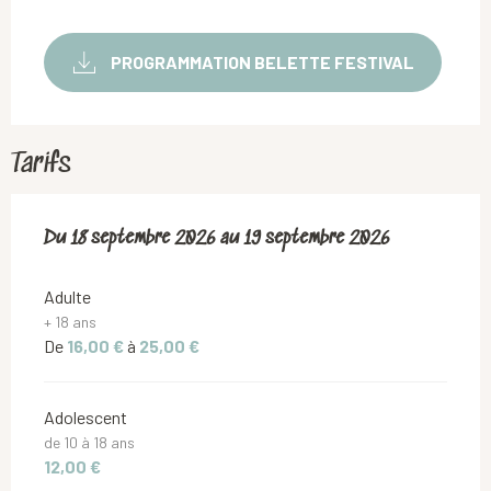
PROGRAMMATION BELETTE FESTIVAL
Tarifs
Du
Du
18 septembre 2026
18 septembre 2026
au
au
19 septembre 2026
19 septembre 2026
Adulte
+ 18 ans
De
16,00 €
à
25,00 €
Adolescent
de 10 à 18 ans
12,00 €