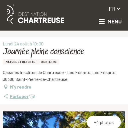
FR
MENU
Aller
Accueil
Journée pleine conscience
au
contenu
principal
Lundi 24 août à 10:00
Journée pleine conscience
NATURE ET DÉTENTE
BIEN-ÊTRE
Cabanes Insolites de Chartreuse - Les Essarts, Les Essarts,
38380 Saint-Pierre-de-Chartreuse
M'y rendre
Ajouter aux favoris
Partager
+4 photos