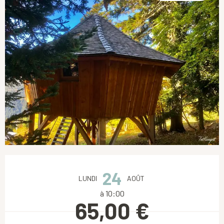
Ouverture et coordonnées
24
LUNDI
AOÛT
à 10:00
65,00 €