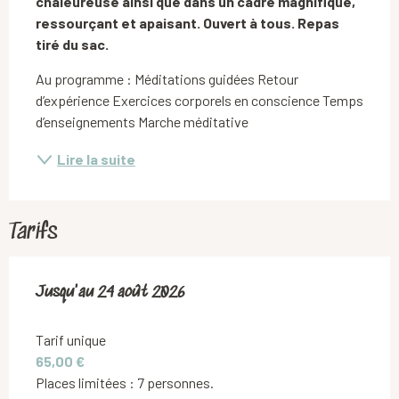
chaleureuse ainsi que dans un cadre magnifique, 
ressourçant et apaisant. Ouvert à tous. Repas 
tiré du sac.
Au programme : Méditations guidées Retour 
d’expérience Exercices corporels en conscience Temps 
d’enseignements Marche méditative
Lire la suite
Tarifs
Du
Jusqu'au
2 juin 2026
24 août 2026
au
24 août 2026
Tarif unique
65,00 €
Places limitées : 7 personnes.