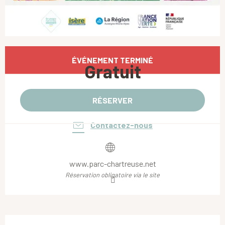
Ouverture et coordonnées
ÉVÉNEMENT TERMINÉ
Gratuit
RÉSERVER
Contactez-nous
www.parc-chartreuse.net
Réservation obligatoire via le site
Description