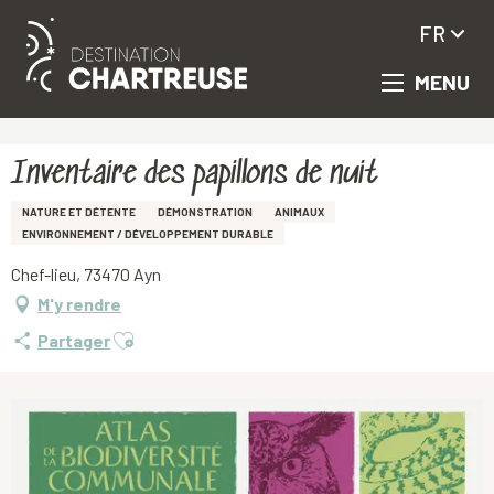
FR
MENU
Aller
Accueil
Inventaire des papillons de nuit
au
contenu
principal
Inventaire des papillons de nuit
NATURE ET DÉTENTE
DÉMONSTRATION
ANIMAUX
ENVIRONNEMENT / DÉVELOPPEMENT DURABLE
Chef-lieu, 73470 Ayn
M'y rendre
Ajouter aux favoris
Partager