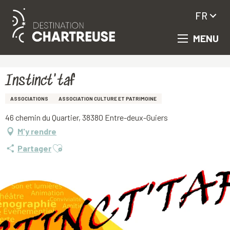
FR
MENU
Aller
Accueil
Instinct'taf
au
contenu
principal
Instinct'taf
ASSOCIATIONS
ASSOCIATION CULTURE ET PATRIMOINE
46 chemin du Quartier, 38380 Entre-deux-Guiers
M'y rendre
Ajouter aux favoris
Partager