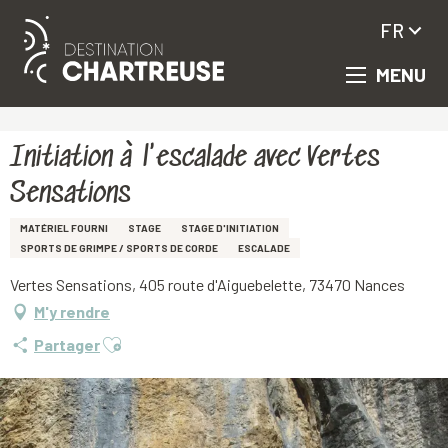
FR
MENU
Aller
Accueil
Initiation à l'escalade avec Vertes Sensations
au
contenu
principal
Initiation à l'escalade avec Vertes
Sensations
MATÉRIEL FOURNI
STAGE
STAGE D'INITIATION
SPORTS DE GRIMPE / SPORTS DE CORDE
ESCALADE
Vertes Sensations, 405 route d'Aiguebelette, 73470 Nances
M'y rendre
Ajouter aux favoris
Partager