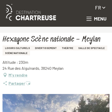
FR
MENU
Aller
Accueil
Hexagone Scène nationale – Meylan
au
contenu
principal
Hexagone Scène nationale – Meylan
LOISIRS CULTURELS
DIVERTISSEMENT
THÉÂTRE
SALLE DE SPECTACLE
SCÈNE NATIONALE
Altitude : 230m
24 Rue des Aiguinards, 38240 Meylan
M'y rendre
Ajouter aux favoris
Partager