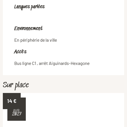
Langues parlées
Langues parlées
Environnement
Environnement
En périphérie de la ville
Accès
Accès
Bus ligne C1 , arrêt Aiguinards-Hexagone
Sur place
14
€
8
AVR.
2027