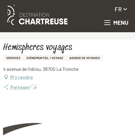
FR
MENU
Aller
Accueil
Hemispheres voyages
au
contenu
principal
Hemispheres voyages
SERVICES
EVÉNEMENTIEL / VOYAGE
AGENCE DE VOYAGES
4 avenue de l'obiou, 38700 La Tronche
M'y rendre
Ajouter aux favoris
Partager