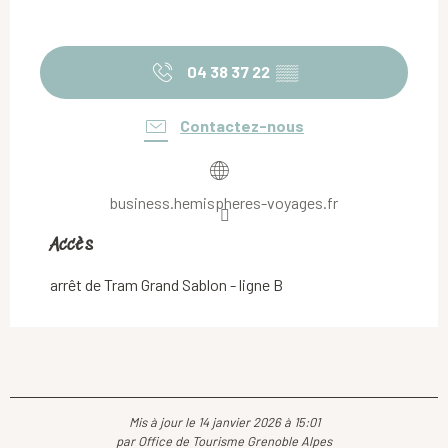
04 38 37 22
▒▒
Contactez-nous
business.hemispheres-voyages.fr
Accès
Accès
arrêt de Tram Grand Sablon - ligne B
Mis à jour le 14 janvier 2026 à 15:01
par Office de Tourisme Grenoble Alpes