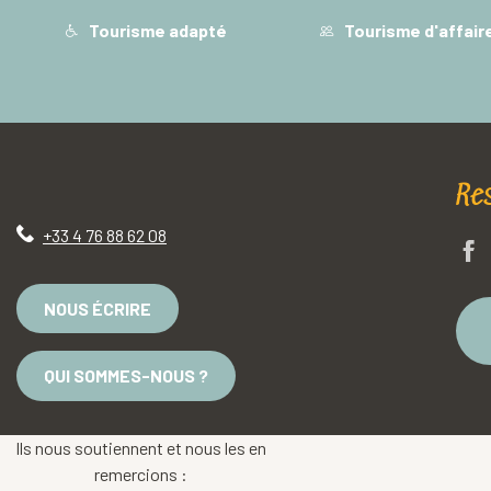
Tourisme adapté
Tourisme d'affair
Re
+33 4 76 88 62 08
NOUS ÉCRIRE
QUI SOMMES-NOUS ?
Ils nous soutiennent et nous les en
remercions :