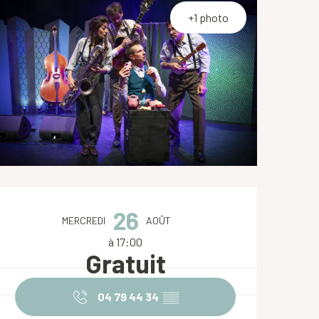
+1 photo
Ouverture et coordonnées
26
MERCREDI
AOÛT
à 17:00
Gratuit
04 79 44 34
▒▒