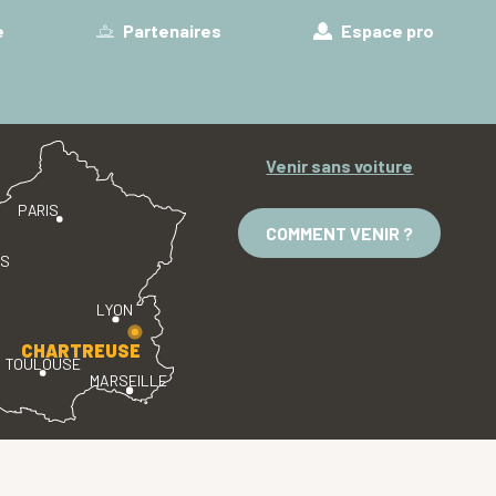
e
Partenaires
Espace pro
Venir sans voiture
PARIS
COMMENT VENIR ?
ES
LYON
CHARTREUSE
TOULOUSE
MARSEILLE