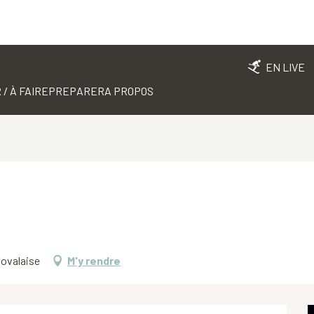
EN LIVE
 / À FAIRE
PREPARER
A PROPOS
Novalaise
M'y rendre