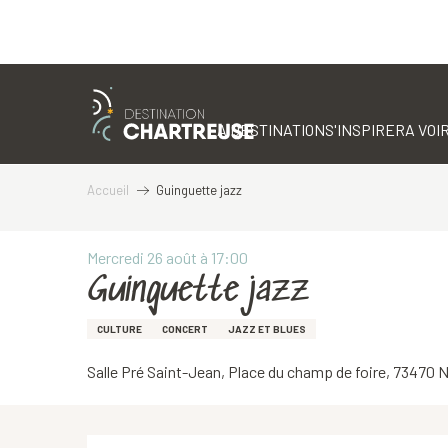
Aller
au
contenu
LA DESTINATION
S'INSPIRER
A VOIR
principal
Accueil
Guinguette jazz
Mercredi 26 août à 17:00
Guinguette jazz
CULTURE
CONCERT
JAZZ ET BLUES
Salle Pré Saint-Jean, Place du champ de foire, 73470 