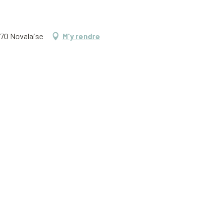
470 Novalaise
M'y rendre