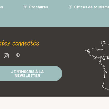
es
Brochures
Offices de tourism
stez connectés
NANT
JE M'INSCRIS À LA
NEWSLETTER