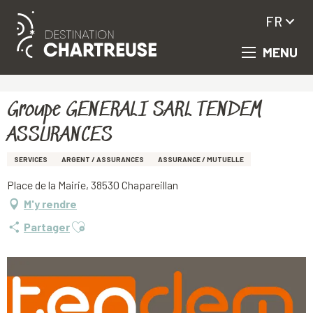
FR
MENU
Aller
Accueil
Groupe GENERALI SARL TENDEM ASSURANCES
au
contenu
principal
Groupe GENERALI SARL TENDEM
ASSURANCES
SERVICES
ARGENT / ASSURANCES
ASSURANCE / MUTUELLE
Place de la Mairie, 38530 Chapareillan
M'y rendre
Ajouter aux favoris
Partager