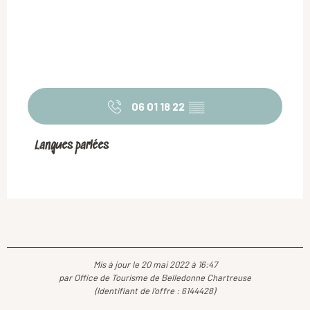
06 01 18 22
▒▒
Langues parlées
Langues parlées
Mis à jour le 20 mai 2022 à 16:47
par Office de Tourisme de Belledonne Chartreuse
(Identifiant de l'offre :
6144428
)