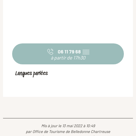
06 11 79 68
▒▒
à partir de 17h30
Langues parlées
Langues parlées
Mis à jour le 13 mai 2022 à 10:49
par Office de Tourisme de Belledonne Chartreuse