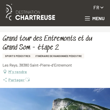
FR
MENU
Aller
Accueil
Grand tour des Entremonts et du Grand Som - étape 2
au
contenu
principal
Grand tour des Entremonts et du
Grand Som - étape 2
SPORTS PÉDESTRES
ITINÉRAIRE DE RANDONNÉE PÉDESTRE
Les Reys, 38380 Saint-Pierre-d'Entremont
M'y rendre
Ajouter aux favoris
Partager