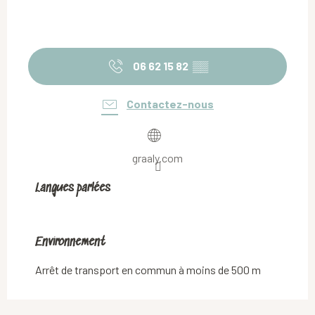
06 62 15 82
▒▒
Contactez-nous
graaly.com
Langues parlées
Langues parlées
Environnement
Environnement
Arrêt de transport en commun à moins de 500 m