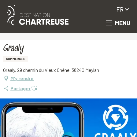
FR
MENU
Aller
Accueil
Graaly
au
contenu
principal
Graaly
COMMERCES
Graaly, 29 chemin du Vieux Chêne, 38240 Meylan
M'y rendre
Ajouter aux favoris
Partager