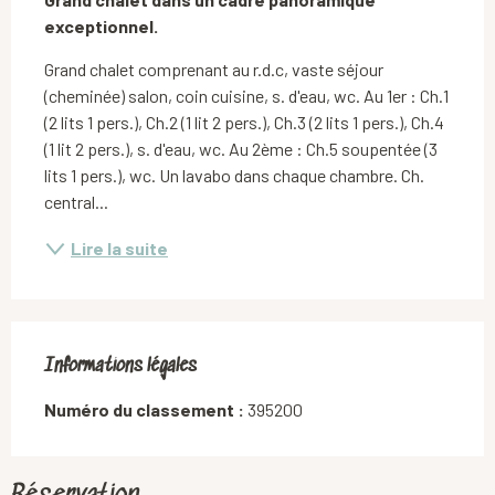
exceptionnel.
Grand chalet comprenant au r.d.c, vaste séjour 
(cheminée) salon, coin cuisine, s. d'eau, wc. Au 1er : Ch.1 
(2 lits 1 pers.), Ch.2 (1 lit 2 pers.), Ch.3 (2 lits 1 pers.), Ch.4 
(1 lit 2 pers.), s. d'eau, wc. Au 2ème : Ch.5 soupentée (3 
lits 1 pers.), wc. Un lavabo dans chaque chambre. Ch. 
central...
Lire la suite
Informations légales
Informations légales
Numéro du classement :
395200