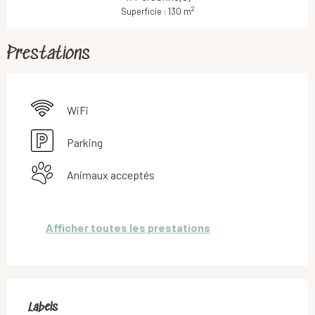
2
Superficie : 130 m
Prestations
WiFi
Parking
Animaux acceptés
Afficher toutes les prestations
Offres de prestations
Labels
Labels