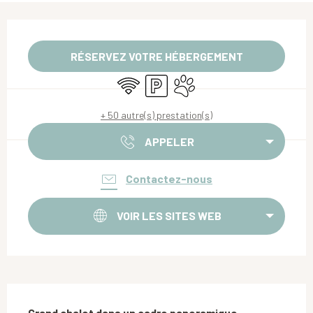
Ouverture et coordonnées
RÉSERVEZ VOTRE HÉBERGEMENT
WiFi
Parking
Animaux acceptés
+ 50 autre(s) prestation(s)
APPELER
Contactez-nous
VOIR LES SITES WEB
Description
Grand chalet dans un cadre panoramique 