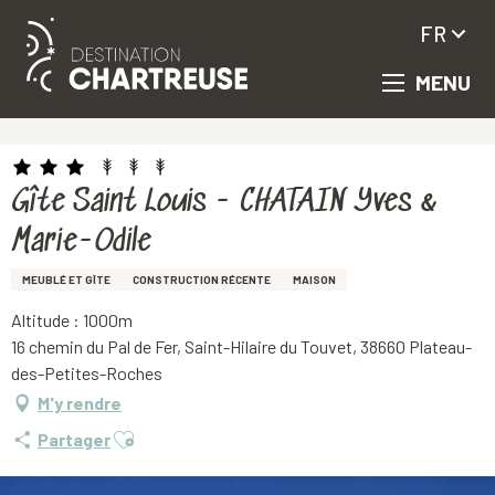
FR
MENU
Aller
Accueil
Gîte Saint Louis - CHATAIN Yves & Marie-Odile
au
contenu
principal
Gîte Saint Louis - CHATAIN Yves &
Marie-Odile
MEUBLÉ ET GÎTE
CONSTRUCTION RÉCENTE
MAISON
Altitude : 1000m
16 chemin du Pal de Fer, Saint-Hilaire du Touvet, 38660 Plateau-
des-Petites-Roches
M'y rendre
Ajouter aux favoris
Partager