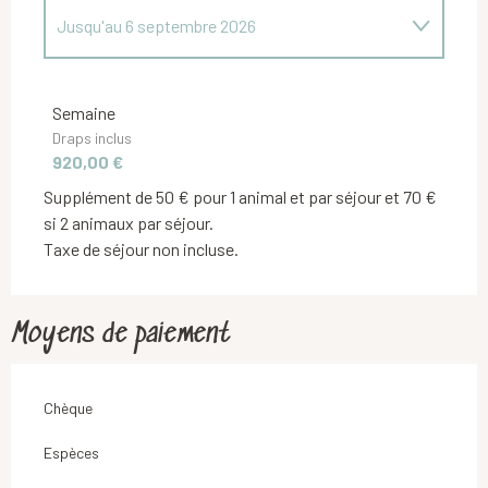
Jusqu'au
6 septembre 2026
Du
8 février 2026
au
8 mars 2026
Semaine
Draps inclus
Du
12 avril 2026
au
5 juillet 2026
920,00 €
Supplément de 50 € pour 1 animal et par séjour et 70 €
Du
7 septembre 2026
au
4 octobre 2026
si 2 animaux par séjour.
Taxe de séjour non incluse.
Moyens de paiement
Chèque
Espèces