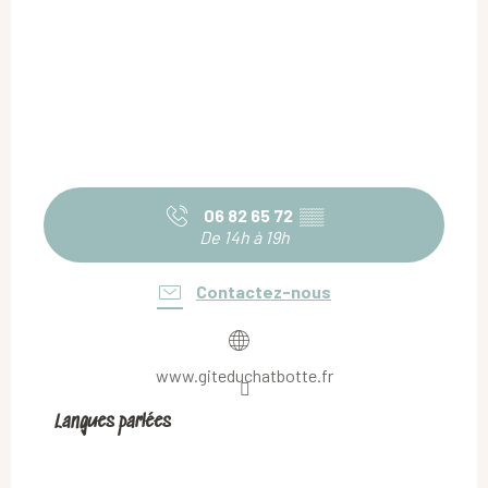
06 82 65 72
▒▒
De 14h à 19h
Contactez-nous
www.giteduchatbotte.fr
Langues parlées
Langues parlées