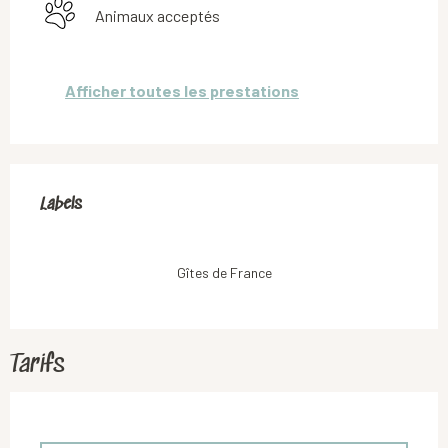
Animaux acceptés
Afficher toutes les prestations
Offres de prestations
Labels
Labels
Gîtes de France
Tarifs