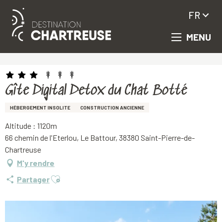
FR
MENU
Aller
Accueil
Gîte Digital Detox du Chat Botté
au
contenu
principal
Gîte Digital Detox du Chat Botté
HÉBERGEMENT INSOLITE
CONSTRUCTION ANCIENNE
Altitude : 1120m
66 chemin de l'Eterlou, Le Battour, 38380 Saint-Pierre-de-
Chartreuse
M'y rendre
Ajouter aux favoris
Partager