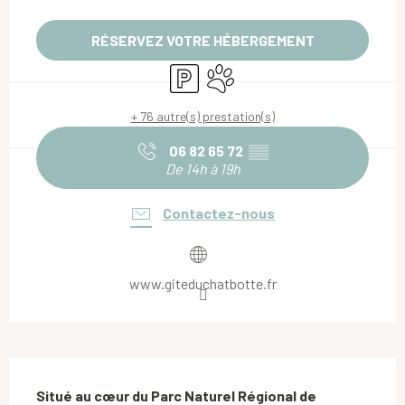
Ouverture et coordonnées
RÉSERVEZ VOTRE HÉBERGEMENT
Parking
Animaux acceptés
+ 76 autre(s) prestation(s)
06 82 65 72
▒▒
De 14h à 19h
Contactez-nous
www.giteduchatbotte.fr
Description
Situé au cœur du Parc Naturel Régional de 