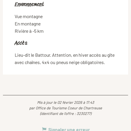
Environnement
Environnement
Vue montagne
En montagne
Rivière à -5 km
Accès
Accès
Lieu-dit le Battour. Attention, en hiver accès au gîte
avec chaînes, 4x4 ou pneus neige obligatoires.
Mis à jour le 02 février 2026 à 17:43
par Office de Tourisme Coeur de Chartreuse
(Identifiant de l'offre :
3230277
)
Signaler une erreur