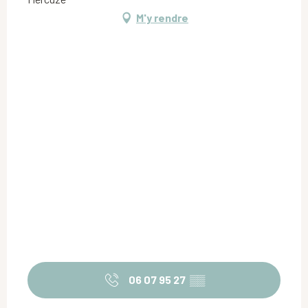
M'y rendre
06 07 95 27
▒▒