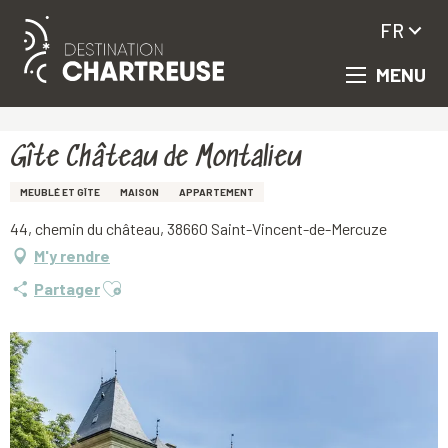
FR
MENU
Aller
Accueil
Gîte Château de Montalieu
au
contenu
principal
Gîte Château de Montalieu
MEUBLÉ ET GÎTE
MAISON
APPARTEMENT
44, chemin du château, 38660 Saint-Vincent-de-Mercuze
M'y rendre
Ajouter aux favoris
Partager