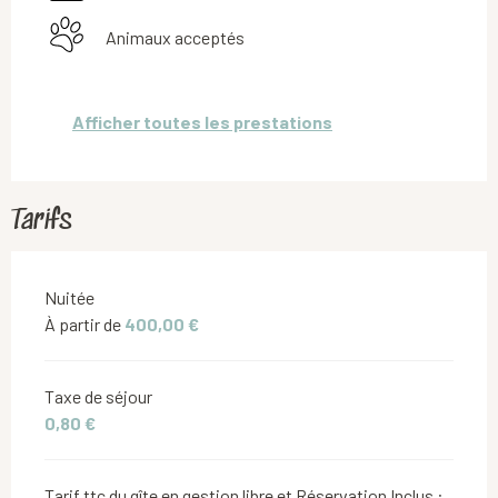
Animaux acceptés
Afficher toutes les prestations
Tarifs
Tarifs 2026
Nuitée
À partir de
400,00 €
Taxe de séjour
0,80 €
Tarif ttc du gîte en gestion libre et Réservation Inclus :