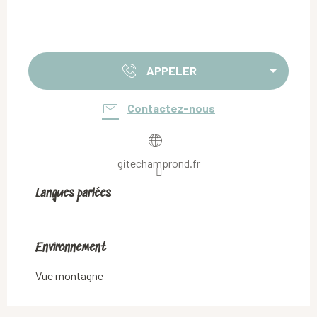
APPELER
Contactez-nous
gitechamprond.fr
Langues parlées
Langues parlées
Environnement
Environnement
Vue montagne