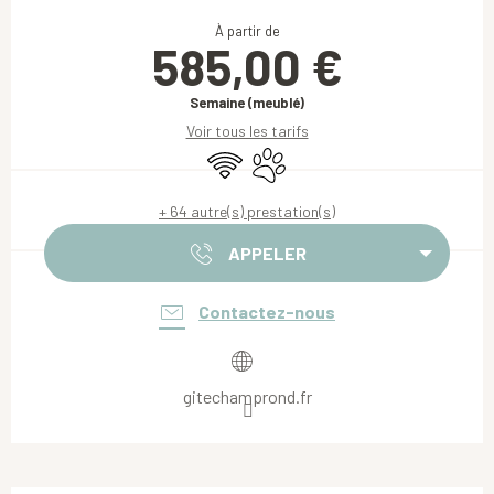
Ouverture et coordonnées
À partir de
585,00 €
Semaine (meublé)
Voir tous les tarifs
WiFi
Animaux acceptés
+ 64 autre(s) prestation(s)
APPELER
Contactez-nous
gitechamprond.fr