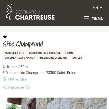
FR
MENU
Aller
Accueil
Gîte Champrond
au
contenu
principal
Gîte Champrond
MEUBLÉ ET GÎTE
CONSTRUCTION ANCIENNE
FERME
LOGEMENT DANS MAISON
MEUBLÉ INDÉPENDANT
DUPLEX
Altitude : 450m
610 chemin de Champrond, 73360 Saint-Franc
M'y rendre
Ajouter aux favoris
Partager