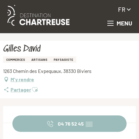
FR
MENU
Aller
Accueil
Gilles David
au
contenu
principal
Gilles David
COMMERCES
ARTISANS
PAYSAGISTE
1263 Chemin des Evpequaux, 38330 Biviers
M'y rendre
Ajouter aux favoris
Partager
Ouverture et coordonnées
04 76 52 45
▒▒