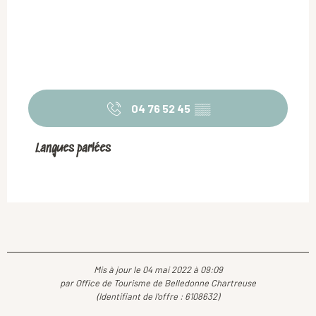
04 76 52 45
▒▒
Langues parlées
Langues parlées
Mis à jour le 04 mai 2022 à 09:09
par Office de Tourisme de Belledonne Chartreuse
(Identifiant de l'offre :
6108632
)