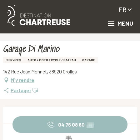
FR
MENU
Aller
Accueil
Garage Di Marino
au
contenu
principal
Garage Di Marino
SERVICES
AUTO / MOTO / CYCLE / BATEAU
GARAGE
142 Rue Jean Monnet, 38920 Crolles
M'y rendre
Ajouter aux favoris
Partager
Ouverture et coordonnées
04 76 08 80
▒▒