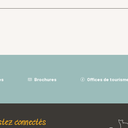
es
Brochures
Offices de tourism
stez connectés