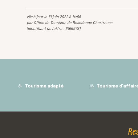
Mis à jour le 10 juin 2022 à 14:56
par Office de Tourisme de Belledonne Chartreuse
(Identifiant de l'offre :
6165678
)
Tourisme adapté
Tourisme d'affair
Re