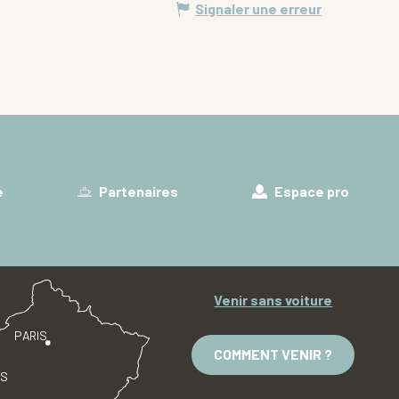
Signaler une erreur
e
Partenaires
Espace pro
Venir sans voiture
PARIS
COMMENT VENIR ?
ES