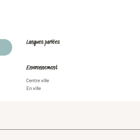
Langues parlées
Langues parlées
Environnement
Environnement
Centre ville
En ville