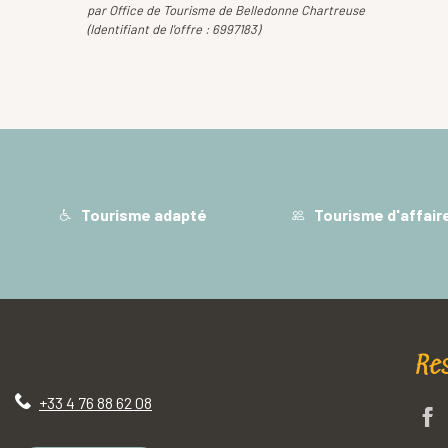
par Office de Tourisme de Belledonne Chartreuse
(Identifiant de l'offre :
6997183
)
Tourisme adapté
Tourisme d'affair
Re
+33 4 76 88 62 08