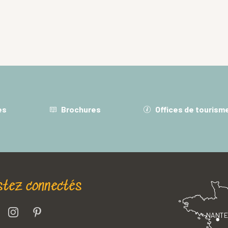
es
Brochures
Offices de tourism
stez connectés
NANT