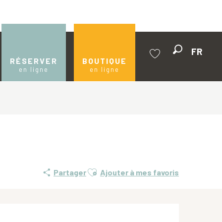
FR
Recherche
RÉSERVER
BOUTIQUE
en ligne
en ligne
Voir les favoris
Ajouter aux favoris
Partager
Ajouter à mes favoris
Ouverture et coordonnées