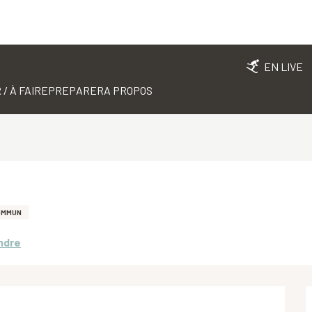
EN LIVE
 / À FAIRE
PREPARER
A PROPOS
OMMUN
ndre