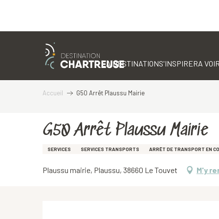
Aller
au
contenu
LA DESTINATION
S'INSPIRER
A VOIR
principal
Accueil
G50 Arrêt Plaussu Mairie
G50 Arrêt Plaussu Mairie
SERVICES
SERVICES TRANSPORTS
ARRÊT DE TRANSPORT EN C
Plaussu mairie, Plaussu, 38660 Le Touvet
M'y re
Description