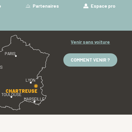
e
Partenaires
Espace pro
Venir sans voiture
PARIS
COMMENT VENIR ?
ES
LYON
CHARTREUSE
TOULOUSE
MARSEILLE