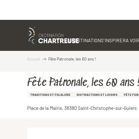
Aller
au
contenu
LA DESTINATION
S'INSPIRER
A VOIR
principal
Accueil
Fête Patronale, les 60 ans !
Fête Patronale, les 60 ans 
TRADITIONS ET FOLKLORE
DISTRACTIONS ET LOISIRS
FÊTE FOR
Place de la Mairie, 38380 Saint-Christophe-sur-Guiers
Description