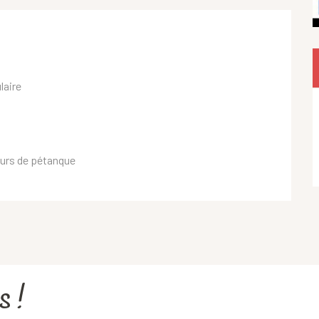
laire
ours de pétanque
s !