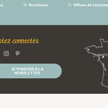
es
Brochures
Offices de tourism
stez connectés
NANT
JE M'INSCRIS À LA
NEWSLETTER