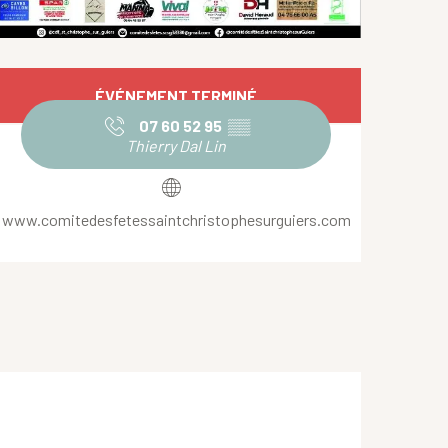
Ouverture et coordonnées
ÉVÉNEMENT TERMINÉ
07 60 52 95
▒▒
Thierry Dal Lin
www.comitedesfetessaintchristophesurguiers.com