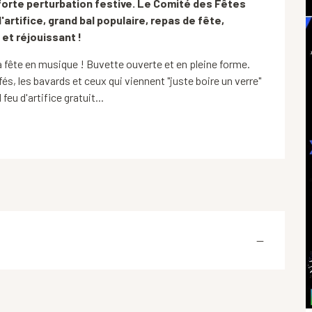
e forte perturbation festive. Le Comité des Fêtes 
artifice, grand bal populaire, repas de fête, 
et réjouissant !
 la fête en musique ! Buvette ouverte et en pleine forme. 
fés, les bavards et ceux qui viennent "juste boire un verre" 
eu d'artifice gratuit...
—