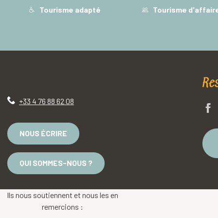
Tourisme adapté
Tourisme d'affair
Re
+33 4 76 88 62 08
NOUS ÉCRIRE
QUI SOMMES-NOUS ?
Ils nous soutiennent et nous les en
remercions :