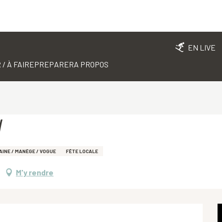
EN LIVE
 / À FAIRE
PREPARER
A PROPOS
!
AINE / MANÈGE / VOGUE
FÊTE LOCALE
M'y rendre