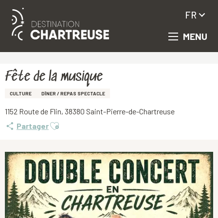
FR
MENU
Aller
Accueil
Fête de la musique
au
contenu
principal
Fête de la musique
CULTURE
DÎNER / REPAS SPECTACLE
1152 Route de Flin, 38380 Saint-Pierre-de-Chartreuse
Ajouter aux favoris
Partager