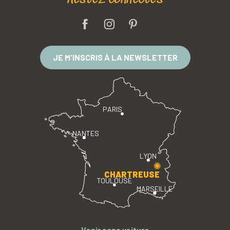
JE M'INSCRIS À LA NEWSLETTER
PARIS
NANTES
LYON
CHARTREUSE
TOULOUSE
MARSEILLE
Venir sans voiture