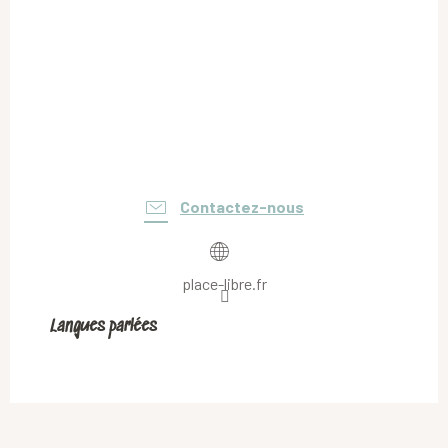
Contactez-nous
place-libre.fr
Langues parlées
Langues parlées