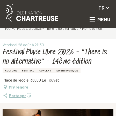
FR
MENU
Aller
Accueil
au
Festival Place Libre 2026 - "There is no alternative" - 14ème édition
contenu
principal
Vendredi 28 août à 21:30
Festival Place Libre 2026 - "There is
no alternative" - 14ème édition
CULTURE
FESTIVAL
CONCERT
DIVERS MUSIQUE
Place de l'école, 38660 Le Touvet
M'y rendre
Ajouter aux favoris
Partager