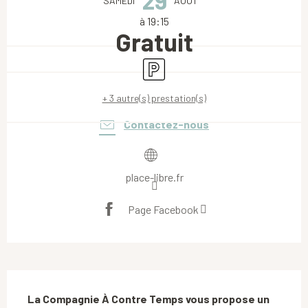
29
SAMEDI
AOÛT
à 19:15
Gratuit
Parking
+ 3 autre(s) prestation(s)
Contactez-nous
place-libre.fr
Page Facebook
Description
La Compagnie À Contre Temps vous propose un 