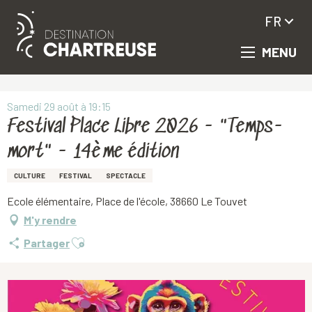
FR
MENU
Aller
Accueil
Festival Place Libre 2026 - "Temps-mort" - 14ème édition
au
contenu
principal
Samedi 29 août à 19:15
Festival Place Libre 2026 - "Temps-
mort" - 14ème édition
CULTURE
FESTIVAL
SPECTACLE
Ecole élémentaire, Place de l'école, 38660 Le Touvet
M'y rendre
Ajouter aux favoris
Partager