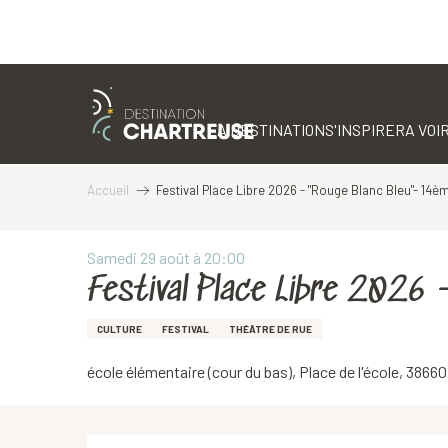
Aller
au
contenu
LA DESTINATION
S'INSPIRER
A VOIR
principal
Accueil
Festival Place Libre 2026 - "Rouge Blanc Bleu"- 14è
Samedi 29 août à 20:00
Festival Place Libre 2026
CULTURE
FESTIVAL
THÉÂTRE DE RUE
école élémentaire (cour du bas), Place de l'école, 3866