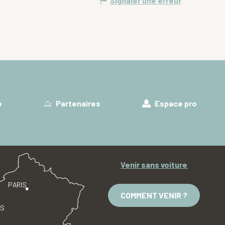
Signaler une erreur
e
Partenaires
Espace pro
Venir sans voiture
PARIS
COMMENT VENIR ?
ES