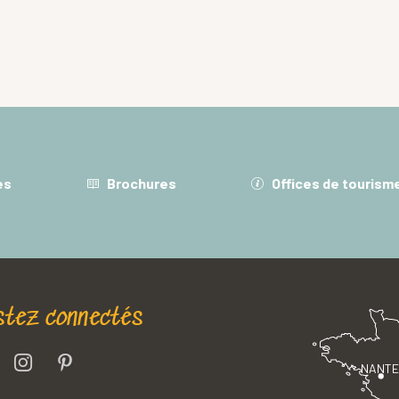
es
Brochures
Offices de tourism
stez connectés
NANT