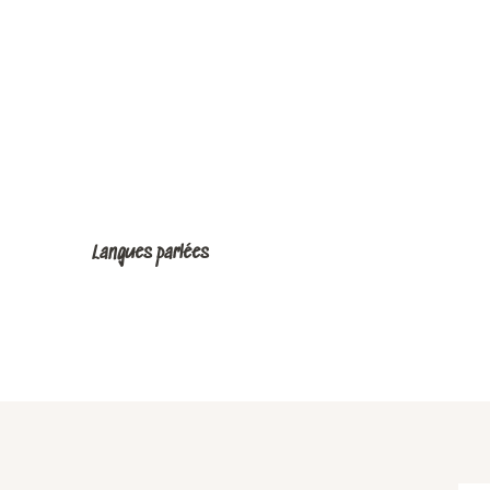
Langues parlées
Langues parlées