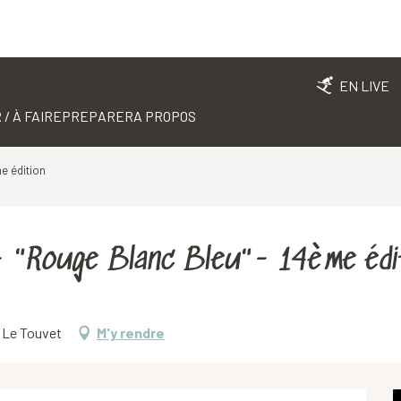
EN LIVE
 / À FAIRE
PREPARER
A PROPOS
me édition
 - "Rouge Blanc Bleu"- 14ème édi
0 Le Touvet
M'y rendre