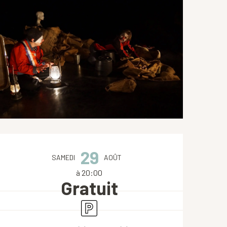
Ouverture et coordonnées
29
SAMEDI
AOÛT
à 20:00
Gratuit
Parking