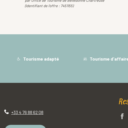
par Office de Tourisme de Belledonne Chartreuse
(Identifiant de l'offre :
7451155
)
Tourisme adapté
Tourisme d'affair
Re
+33 4 76 88 62 08