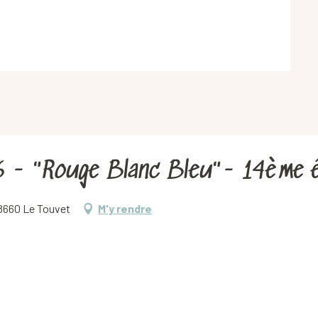
26 - "Rouge Blanc Bleu"- 14ème é
 38660 Le Touvet
M'y rendre