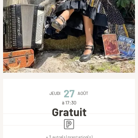
Ouverture et coordonnées
27
JEUDI
AOÛT
à 17:30
Gratuit
Parking
+ 3 autre(s) prestation(s)