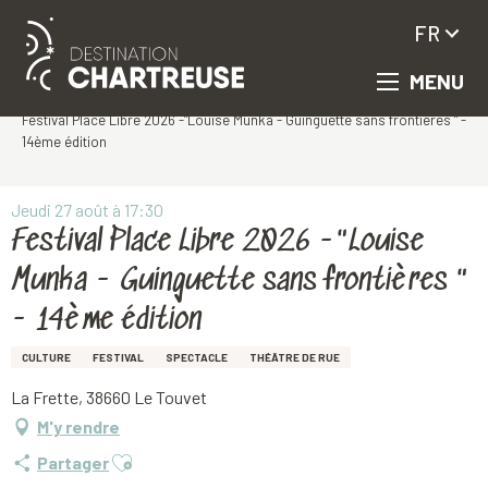
FR
MENU
Aller
Accueil
au
Festival Place Libre 2026 -"Louise Munka - Guinguette sans frontières " -
contenu
14ème édition
principal
Jeudi 27 août à 17:30
Festival Place Libre 2026 -"Louise
Munka - Guinguette sans frontières "
- 14ème édition
CULTURE
FESTIVAL
SPECTACLE
THÉÂTRE DE RUE
La Frette, 38660 Le Touvet
M'y rendre
Ajouter aux favoris
Partager