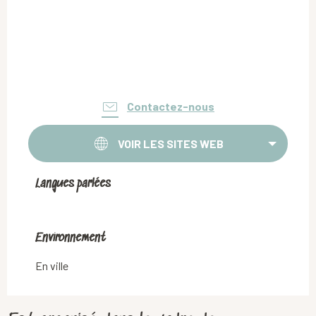
Contactez-nous
VOIR LES SITES WEB
Langues parlées
Langues parlées
Environnement
Environnement
En ville