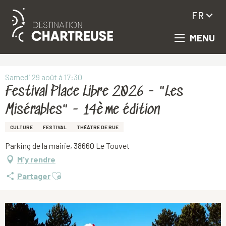
FR
MENU
Aller
Accueil
Festival Place Libre 2026 - "Les Misérables" - 14ème édition
au
contenu
principal
Samedi 29 août à 17:30
Festival Place Libre 2026 - "Les
Misérables" - 14ème édition
CULTURE
FESTIVAL
THÉÂTRE DE RUE
Parking de la mairie, 38660 Le Touvet
M'y rendre
Ajouter aux favoris
Partager