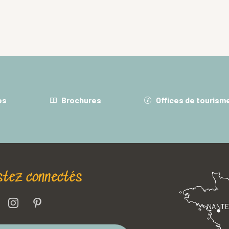
es
Brochures
Offices de tourism
stez connectés
NANT