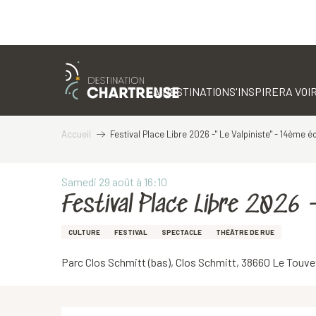
Aller
au
contenu
LA DESTINATION
S'INSPIRER
A VOIR
principal
Accueil
Festival Place Libre 2026 -" Le Valpiniste" - 14ème éd
Samedi 29 août à 16:10
Festival Place Libre 2026 -
CULTURE
FESTIVAL
SPECTACLE
THÉÂTRE DE RUE
Parc Clos Schmitt (bas), Clos Schmitt, 38660 Le Touve