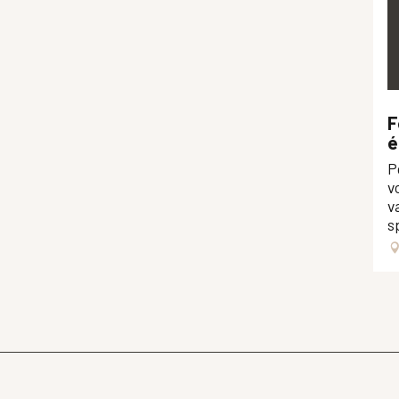
F
é
P
v
v
s