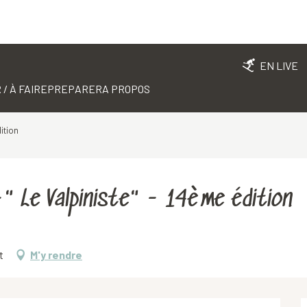
EN LIVE
 / À FAIRE
PREPARER
A PROPOS
ition
" Le Valpiniste" - 14ème édition
t
M'y rendre