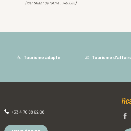
(Identifiant de l'offre :
7451085
)
Tourisme adapté
Tourisme d'affair
Re
+33 4 76 88 62 08