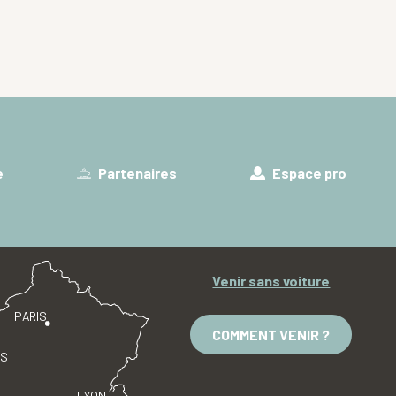
e
Partenaires
Espace pro
Venir sans voiture
PARIS
COMMENT VENIR ?
ES
LYON