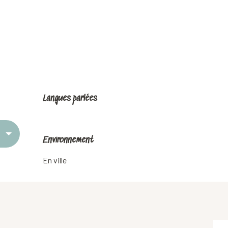
Langues parlées
Langues parlées
Environnement
Environnement
En ville