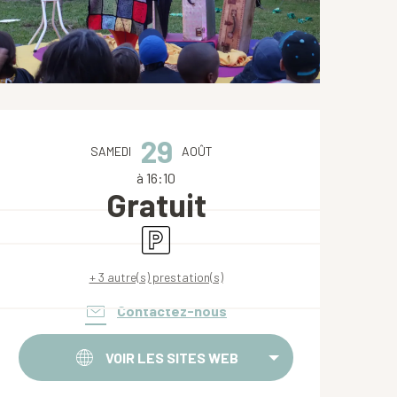
Ouverture et coordonnées
29
SAMEDI
AOÛT
à 16:10
Gratuit
Parking
+ 3 autre(s) prestation(s)
Contactez-nous
VOIR LES SITES WEB