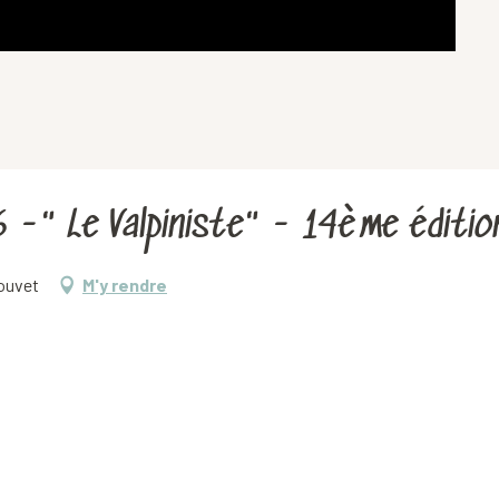
6 -" Le Valpiniste" - 14ème éditio
Touvet
M'y rendre