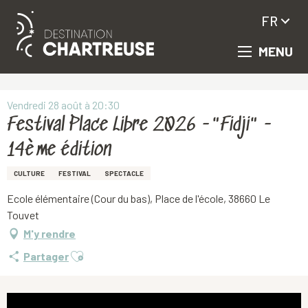
FR
MENU
Aller
Accueil
Festival Place Libre 2026 -"Fidji" - 14ème édition
au
contenu
principal
Vendredi 28 août à 20:30
Festival Place Libre 2026 -"Fidji" -
14ème édition
CULTURE
FESTIVAL
SPECTACLE
Ecole élémentaire (Cour du bas), Place de l'école, 38660 Le
Touvet
M'y rendre
Ajouter aux favoris
Partager