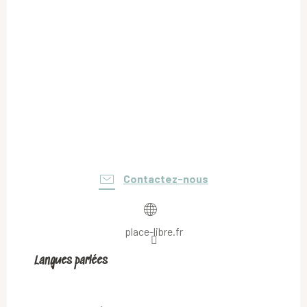
Contactez-nous
place-libre.fr
Langues parlées
Langues parlées