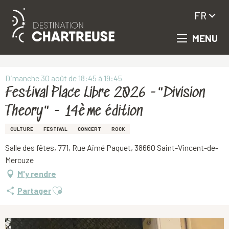
FR
MENU
Aller
Accueil
Festival Place Libre 2026 -"Division Theory" - 14ème édition
au
contenu
principal
Dimanche 30 août de 18:45 à 19:45
Festival Place Libre 2026 -"Division
Theory" - 14ème édition
CULTURE
FESTIVAL
CONCERT
ROCK
Salle des fêtes, 771, Rue Aimé Paquet, 38660 Saint-Vincent-de-
Mercuze
M'y rendre
Ajouter aux favoris
Partager