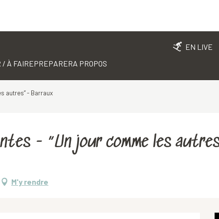
EN LIVE
 / À FAIRE
PREPARER
A PROPOS
es autres” - Barraux
llantes - “Un jour comme les autr
M'y rendre