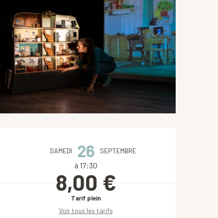
Ouverture et coordonnées
26
SAMEDI
SEPTEMBRE
à 17:30
8,00 €
Tarif plein
Voir tous les tarifs