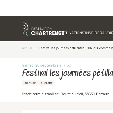
Aller
au
contenu
LA DESTINATION
S'INSPIRER
A VOIR
principal
Accueil
Festival les journées pétillantes - “Un jour comme l
Samedi 26 septembre à 17:30
Festival les journées péti
CULTURE
THÉÂTRE
Stade terrain stabilisé, Route du Mail, 38530 Barraux